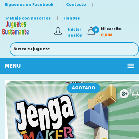
Síguenos en Facebook
Contacto
Trabaja con nosotros
Tiendas
Mi carrito
Iniciar
0
0,00€
sesión
AGOTADO