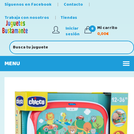
Síguenos en Facebook
Contacto
Trabaja con nosotros
Tiendas
Mi carrito
Iniciar
0
0,00€
sesión