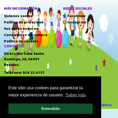
MÁS INFORMACIÓN
REDES SOCIALES
Quienes somos
Facebook
Política de privacidad
Instagram
Sus datos seguros
Condiciones de compra
Política de cookies
CONTACTO
Dirección: Calle Santo
Domingo, 20, 06001
Badajoz.
Teléfono: 924 22 41 51
HORARIO
10:00 AM
-
14:00 PM
Este sitio usa cookies para garantizar la
17:00 PM
-
20:30 PM
mejor experiencia de usuario.
Saber más
Domingo: Cerrado
Desarrollado por GAE Informática
Entendido