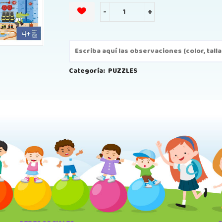
-
+
Categoría:
PUZZLES