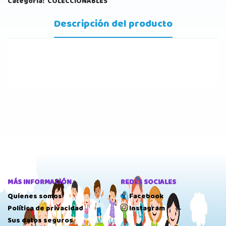
Categoría:
COLECCIONABLES
Descripción del producto
MÁS INFORMACIÓN
REDES SOCIALES
Quienes somos
Facebook
Política de privacidad
Instagram
Sus datos seguros