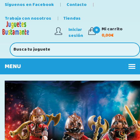
Síguenos en Facebook
Contacto
Trabaja con nosotros
Tiendas
Mi carrito
Iniciar
0
0,00€
sesión