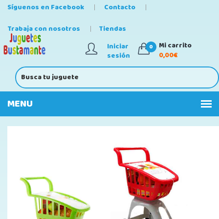
Síguenos en Facebook
Contacto
Trabaja con nosotros
Tiendas
Mi carrito
Iniciar
0
0,00€
sesión