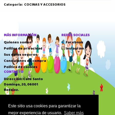
Categoría:
COCINAS Y ACCESORIOS
MÁS INFORMACIÓN
REDES SOCIALES
Quienes somos
Facebook
Política de privacidad
Instagram
Sus datos seguros
Condiciones de compra
Política de cookies
CONTACTO
Dirección: Calle Santo
Domingo, 20, 06001
Badajoz.
Teléfono: 924 22 41 51
HORARIO
Este sitio usa cookies para garantizar la
10:00 AM
-
14:00 PM
mejor experiencia de usuario.
Saber más