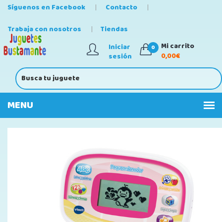
Síguenos en Facebook
Contacto
Trabaja con nosotros
Tiendas
Mi carrito
Iniciar
0
0,00€
sesión