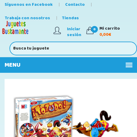
Síguenos en Facebook
Contacto
Trabaja con nosotros
Tiendas
Mi carrito
Iniciar
0
0,00€
sesión