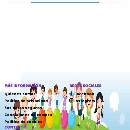
MÁS INFORMACIÓN
REDES SOCIALES
Quienes somos
Facebook
Política de privacidad
Instagram
Sus datos seguros
Condiciones de compra
Política de cookies
CONTACTO