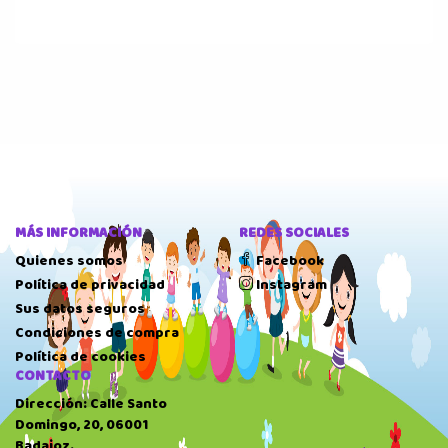
MÁS INFORMACIÓN
REDES SOCIALES
Quienes somos
Facebook
Política de privacidad
Instagram
Sus datos seguros
Condiciones de compra
Política de cookies
CONTACTO
Dirección: Calle Santo
Domingo, 20, 06001
Badajoz.