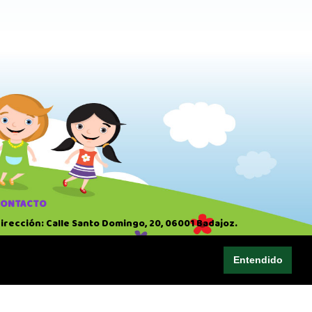
CONTACTO
irección: Calle Santo Domingo, 20, 06001 Badajoz.
eléfono: 924 22 41 51
Entendido
ORARIO
0:00 AM
-
14:00 PM
7:00 PM
-
20:30 PM