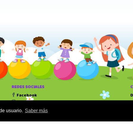
REDES SOCIALES
Facebook
D
Instagram
T
 de usuario.
Saber más
H
1
1