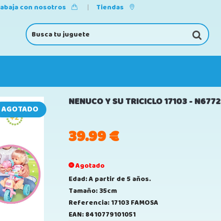
rabaja con nosotros
Tiendas
NENUCO Y SU TRICICLO 17103 - N677
AGOTADO
39.99
€
Agotado
Edad: A partir de 5 años.
Tamaño: 35cm
Referencia: 17103 FAMOSA
EAN: 8410779101051