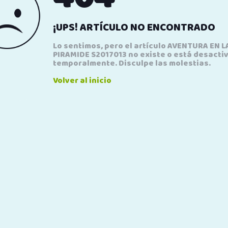
¡UPS! ARTÍCULO NO ENCONTRADO
Lo sentimos, pero el artículo AVENTURA EN L
PIRAMIDE S2017013 no existe o está desacti
temporalmente. Disculpe las molestias.
Volver al inicio