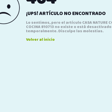
¡UPS! ARTÍCULO NO ENCONTRADO
Lo sentimos, pero el artículo CASA NATURE 
COCINA 810713 no existe o está desactivado
temporalmente. Disculpe las molestias.
Volver al inicio